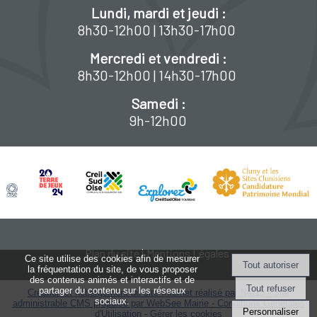
Lundi, mardi et jeudi :
8h30-12h00 | 13h30-17h00
Mercredi et vendredi :
8h30-12h00 | 14h30-17h00
Samedi :
9h-12h00
Plan du site
Mentions Légales
Ce site utilise des cookies afin de mesurer
la fréquentation du site, de vous proposer
des contenus animés et interactifs et de
partager du contenu sur les réseaux
Création et hébergement du site Internet réalisé par Net15
-
Site
sociaux.
administrable CMS propulsé par WebSee Mairie
-
Conditions Générales
Personnaliser
d'Utilisation
-
Gérer les cookies