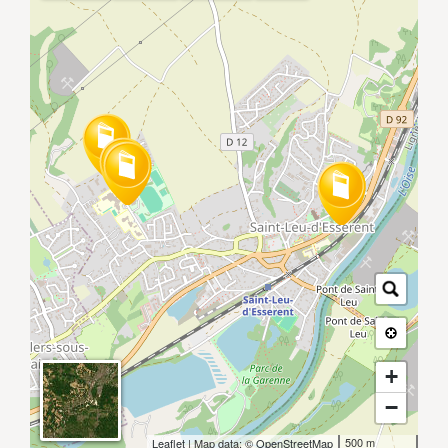
+
−
500 m
Leaflet
| Map data: ©
OpenStreetMap