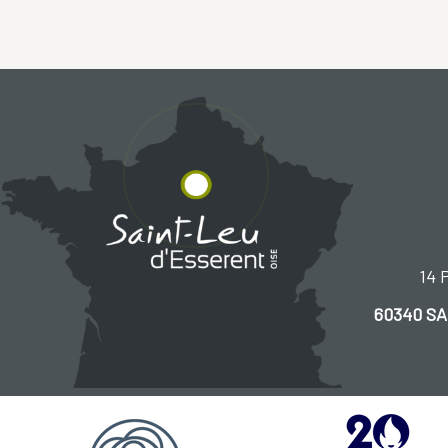
14 P
60340 S